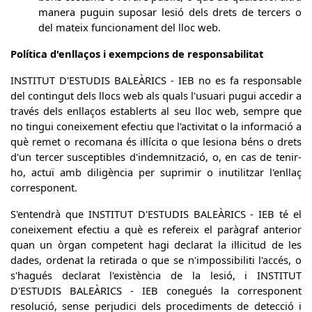
manera puguin suposar lesió dels drets de tercers o
del mateix funcionament del lloc web.
Política d'enllaços i exempcions de responsabilitat
INSTITUT D'ESTUDIS BALEÀRICS - IEB no es fa responsable
del contingut dels llocs web als quals l'usuari pugui accedir a
través dels enllaços establerts al seu lloc web, sempre que
no tingui coneixement efectiu que l'activitat o la informació a
què remet o recomana és il·lícita o que lesiona béns o drets
d'un tercer susceptibles d'indemnització, o, en cas de tenir-
ho, actuï amb diligència per suprimir o inutilitzar l'enllaç
corresponent.
S'entendrà que INSTITUT D'ESTUDIS BALEÀRICS - IEB té el
coneixement efectiu a què es refereix el paràgraf anterior
quan un òrgan competent hagi declarat la il·licitud de les
dades, ordenat la retirada o que se n'impossibiliti l'accés, o
s'hagués declarat l'existència de la lesió, i INSTITUT
D'ESTUDIS BALEÀRICS - IEB conegués la corresponent
resolució, sense perjudici dels procediments de detecció i