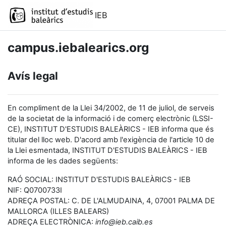
Ves al contingut principal
IEB
campus.iebalearics.org
Avís legal
En compliment de la Llei 34/2002, de 11 de juliol, de serveis
de la societat de la informació i de comerç electrònic (LSSI-
CE), INSTITUT D'ESTUDIS BALEÀRICS - IEB informa que és
titular del lloc web. D'acord amb l'exigència de l'article 10 de
la Llei esmentada, INSTITUT D'ESTUDIS BALEÀRICS - IEB
informa de les dades següents:
RAÓ SOCIAL: INSTITUT D'ESTUDIS BALEÀRICS - IEB
NIF: Q0700733I
ADREÇA POSTAL: C. DE L'ALMUDAINA, 4, 07001 PALMA DE
MALLORCA (ILLES BALEARS)
ADREÇA ELECTRÒNICA:
info@ieb.caib.es