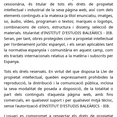
cessionària, és titular de tots els drets de propietat
intel·lectual i industrial de la seva pàgina web, així com dels
elements continguts a la mateixa (a títol enunciatiu, imatges,
so, àudio, vídeo, programari o textos; marques o logotips,
combinacions de colors, estructura i disseny, selecció de
materials. titularitat d'INSTITUT D'ESTUDIS BALEÀRICS - IEB.
Seran, per tant, obres protegides com a propietat intel·lectual
per l'ordenament jurídic espanyol, i els seran aplicables tant
la normativa espanyola i comunitària en aquest camp, com
els tractats internacionals relatius a la matèria i subscrits per
Espanya.
Tots els drets reservats. En virtut del que disposa la Llei de
propietat intel·lectual, queden expressament prohibides la
reproducció, la distribució i la comunicació pública, inclosa
la seva modalitat de posada a disposició, de la totalitat o
part dels continguts d'aquesta pàgina web, amb fins
comercials, en qualsevol suport i per qualsevol mitjà tècnic,
sense l'autorització d'INSTITUT D'ESTUDIS BALEÀRICS - IEB.
L'usuari es compromet a respectar els drets de propietat