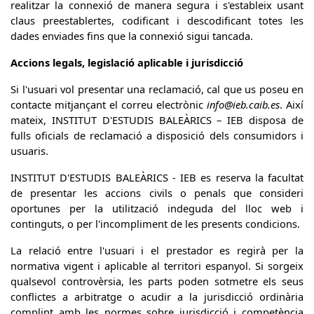
realitzar la connexió de manera segura i s'estableix usant
claus preestablertes, codificant i descodificant totes les
dades enviades fins que la connexió sigui tancada.
Accions legals, legislació aplicable i jurisdicció
Si l'usuari vol presentar una reclamació, cal que us poseu en
contacte mitjançant el correu electrònic
info@ieb.caib.es
. Així
mateix, INSTITUT D'ESTUDIS BALEÀRICS – IEB disposa de
fulls oficials de reclamació a disposició dels consumidors i
usuaris.
INSTITUT D'ESTUDIS BALEÀRICS - IEB es reserva la facultat
de presentar les accions civils o penals que consideri
oportunes per la utilització indeguda del lloc web i
continguts, o per l'incompliment de les presents condicions.
La relació entre l'usuari i el prestador es regirà per la
normativa vigent i aplicable al territori espanyol. Si sorgeix
qualsevol controvèrsia, les parts poden sotmetre els seus
conflictes a arbitratge o acudir a la jurisdicció ordinària
complint amb les normes sobre jurisdicció i competència