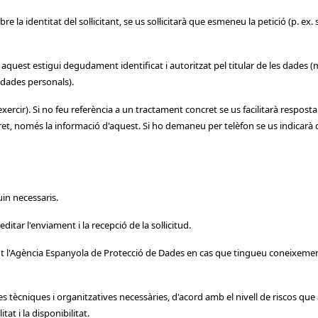
e la identitat del sol·licitant, se us sol·licitarà que esmeneu la petició (p. e
an aquest estigui degudament identificat i autoritzat pel titular de les dades (
 dades personals).
n exercir). Si no feu referència a un tractament concret se us facilitarà respo
ret, només la informació d'aquest. Si ho demaneu per telèfon se us indicarà q
in necessaris.
ditar l'enviament i la recepció de la sol·licitud.
t l'Agència Espanyola de Protecció de Dades en cas que tingueu coneixeme
ècniques i organitzatives necessàries, d'acord amb el nivell de riscos que 
at i la disponibilitat.