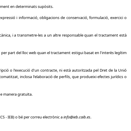
ctament en determinats supòsits.
expressió i informació, obligacions de conservació, formulació, exercici o
ecànica, i a transmetre-les a un altre responsable quan el tractament està
 per part del lloc web quan el tractament estigui basat en l'interès legítim
ipció o l'execució d'un contracte, ni està autoritzada pel Dret de la Unió
titzat, inclosa l'elaboració de perfils, que produeixi efectes jurídics o
de manera gratuïta.
 - IEB) o bé per correu electrònic a
info@ieb.caib.es
.