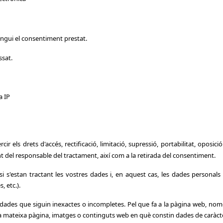
ngui el consentiment prestat.
ssat.
a IP
els drets d'accés, rectificació, limitació, supressió, portabilitat, oposici
nt del responsable del tractament, així com a la retirada del consentiment.
si s'estan tractant les vostres dades i, en aquest cas, les dades personals 
, etc.).
es dades que siguin inexactes o incompletes. Pel que fa a la pàgina web, nom
la mateixa pàgina, imatges o continguts web en què constin dades de caràcte