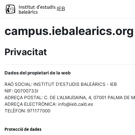
Ves al contingut principal
IEB
campus.iebalearics.org
Privacitat
Dades del propietari de la web
RAÓ SOCIAL: INSTITUT D'ESTUDIS BALEÀRICS - IEB
NIF: Q0700733I
ADREÇA POSTAL: C. DE L'ALMUDAINA, 4, 07001 PALMA DE 
ADREÇA ELECTRÒNICA:
info@ieb.caib.es
TELÈFON: 971177000
Protecció de dades