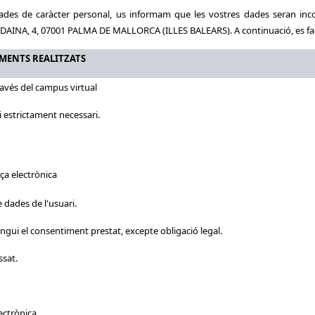
ades de caràcter personal, us informam que les vostres dades seran inco
UDAINA, 4, 07001 PALMA DE MALLORCA (ILLES BALEARS). A continuació, es facil
MENTS
REALITZATS
través del campus virtual
i estrictament necessari.
eça electrònica
e dades de l'usuari.
ngui el consentiment prestat, excepte obligació legal.
ssat.
lectrònica