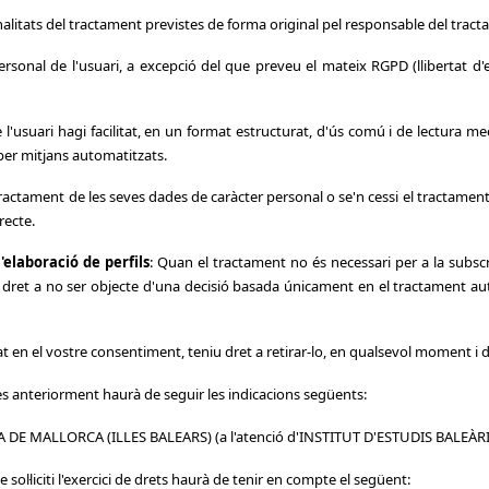
s finalitats del tractament previstes de forma original pel responsable del tra
personal de l'usuari, a excepció del que preveu el mateix RGPD (llibertat d'
e l'usuari hagi facilitat, en un format estructurat, d'ús comú i de lectura m
 per mitjans automatitzats.
 tractament de les seves dades de caràcter personal o se'n cessi el tractament
recte.
'elaboració de perfils
: Quan el tractament no és necessari per a la subscr
ret a no ser objecte d'una decisió basada únicament en el tractament automa
at en el vostre consentiment, teniu dret a retirar-lo, en qualsevol moment i 
tes anteriorment haurà de seguir les indicacions següents:
A DE MALLORCA (ILLES BALEARS) (a l'atenció d'INSTITUT D'ESTUDIS BALEÀRICS
 sol·liciti l'exercici de drets haurà de tenir en compte el següent: