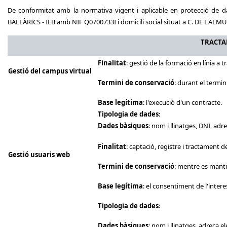
De conformitat amb la normativa vigent i aplicable en protecció de d
BALEÀRICS - IEB amb NIF Q0700733I i domicili social situat a C. DE L'ALM
TRACTA
Finalitat
: gestió de la formació en línia a 
Gestió
del
campus
virtual
Termini de conservació
: durant el termin
Base legítima
: l'execució d'un contracte.
Tipologia de dades
:
Dades bàsiques
: nom i llinatges, DNI, adr
Finalitat
: captació, registre i tractament d
Gestió
usuaris
web
Termini de conservació
: mentre es manti
Base legítima
: el consentiment de l'intere
Tipologia de dades
:
Dades bàsiques
: nom i llinatges, adreça e