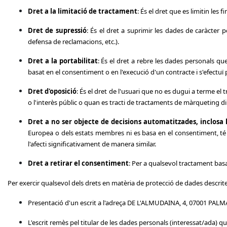
Dret a la limitació de tractament
: És el dret que es limitin le
Dret de supressió
: És el dret a suprimir les dades de caràcter 
defensa de reclamacions, etc.).
Dret a la portabilitat
: És el dret a rebre les dades personals qu
basat en el consentiment o en l'execució d'un contracte i s'efectuï
Dret d'oposició
: És el dret de l'usuari que no es dugui a terme el
o l'interès públic o quan es tracti de tractaments de màrqueting di
Dret a no ser objecte de decisions automatitzades, inclosa l
Europea o dels estats membres ni es basa en el consentiment, té d
l'afecti significativament de manera similar.
Dret a retirar el consentiment
: Per a qualsevol tractament bas
Per exercir qualsevol dels drets en matèria de protecció de dades descri
Presentació d'un escrit a l'adreça DE L'ALMUDAINA, 4, 07001 PALM
L'escrit remès pel titular de les dades personals (interessat/ada) que