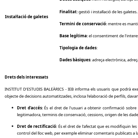
Finalitat
: gestió i instal·lació de les
galetes
.
Instal·lació
de
galetes
Termini de conservació
: mentre es manti
Base legítima
: el consentiment de l'intere
Tipologia de dades
:
Dades bàsiques
: adreça electrònica, adreç
Drets dels interessats
INSTITUT D'ESTUDIS BALEÀRICS - IEB informa els usuaris que podrà exercir 
objecte de decisions automatitzades, inclosa l'elaboració de perfils, dava
Dret d'accés
: És el dret de l'usuari a obtenir confirmació sobre 
legitimadora, terminis de conservació, cessions, origen de les dades
Dret de rectificació
: És el dret de l'afectat que es modifiquin l
control del lloc web, per exemple eliminar comentaris publicats a 