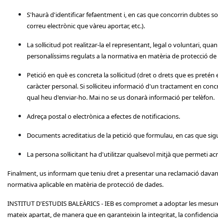
S'haurà d'identificar fefaentment i, en cas que concorrin dubtes sobr
correu electrònic que vàreu aportar, etc.).
La sol·licitud pot realitzar-la el representant, legal o voluntari, qu
personalíssims regulats a la normativa en matèria de protecció de
Petició en què es concreta la sol·licitud (dret o drets que es preté
caràcter personal. Si sol·liciteu informació d'un tractament en conc
qual heu d'enviar-ho. Mai no se us donarà informació per telèfon.
Adreça postal o electrònica a efectes de notificacions.
Documents acreditatius de la petició que formulau, en cas que sigu
La persona sol·licitant ha d'utilitzar qualsevol mitjà que permeti acre
Finalment, us informam que teniu dret a presentar una reclamació davan
normativa aplicable en matèria de protecció de dades.
INSTITUT D'ESTUDIS BALEÀRICS - IEB es compromet a adoptar les mesures t
mateix apartat, de manera que en garanteixin la integritat, la confidencialit